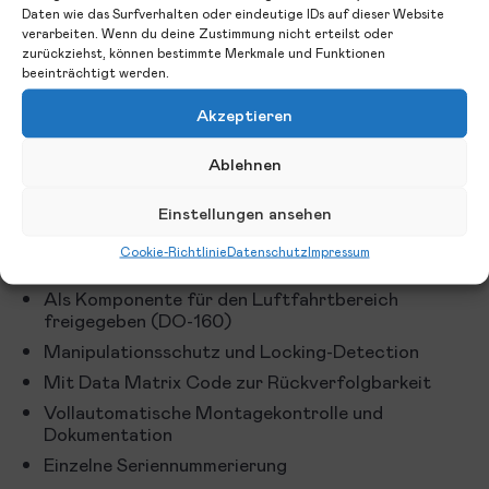
Daten wie das Surfverhalten oder eindeutige IDs auf dieser Website
verarbeiten. Wenn du deine Zustimmung nicht erteilst oder
zurückziehst, können bestimmte Merkmale und Funktionen
beeinträchtigt werden.
Akzeptieren
Unsere Anschlüsse für den Bereich Air Conditioning und
Ablehnen
Water/Waste sind extrem robust und
korrosionsbeständig und können unterschiedlichste Rohre
Einstellungen ansehen
und Schläuche verbinden. Manipulationsschutz und
Locking-Detection machen Montage und Wartung nicht
Cookie-Richtlinie
Datenschutz
Impressum
nur extrem schnell sondern auch sicher.
Als Komponente für den Luftfahrtbereich
freigegeben (DO-160)
Manipulationsschutz und Locking-Detection
Mit Data Matrix Code zur Rückverfolgbarkeit
Vollautomatische Montagekontrolle und
Dokumentation
Einzelne Seriennummerierung