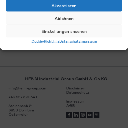
Akzeptieren
Ablehnen
Einstellungen ansehen
Cookie-Richtlinie
Datenschutz
Impressum
HENN Industrial
Group GmbH &
Co KG
info@henn-group.com
Disclaimer
Datenschutz
+43 5572 3834 0
Impressum
AGB
Steinebach 21
6850 Dornbirn
Österreich
Facebook
LinkedIn
Instagram
Youtube
Wikipedia